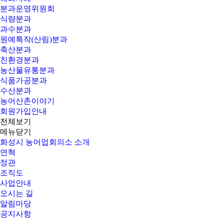
분과운영위원회
식량분과
과수분과
원예특작(산림)분과
축산분과
친환경분과
농산물유통분과
식품가공분과
수산분과
농어산촌이야기
회원가입안내
전체보기
메뉴닫기
화성시 농어업회의소 소개
연혁
정관
조직도
사업안내
오시는 길
알림마당
공지사항