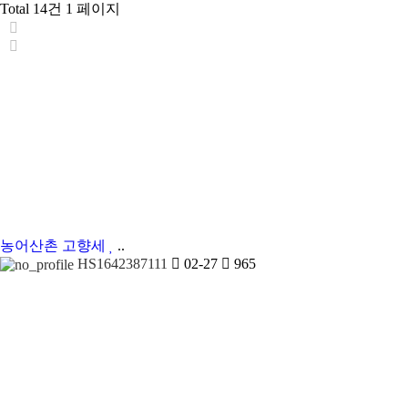
Total 14건
1 페이지
농어산촌
고향세
..
HS1642387111
02-27
965