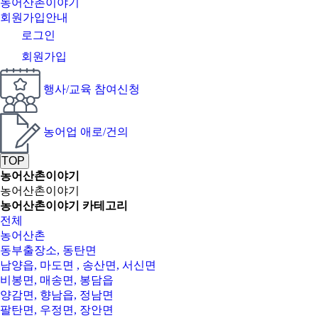
농어산촌이야기
회원가입안내
로그인
회원가입
행사/교육 참여신청
농어업 애로/건의
TOP
농어산촌이야기
농어산촌이야기
농어산촌이야기 카테고리
전체
농어산촌
동부출장소, 동탄면
남양읍, 마도면 , 송산면, 서신면
비봉면, 매송면, 봉담읍
양감면, 향남읍, 정남면
팔탄면, 우정면, 장안면