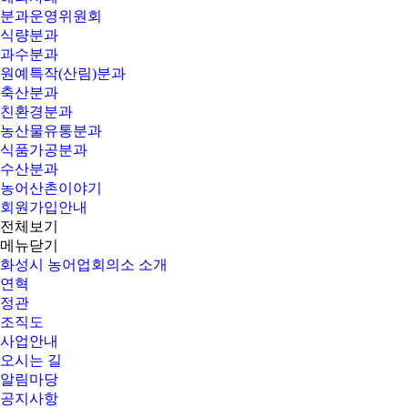
분과운영위원회
식량분과
과수분과
원예특작(산림)분과
축산분과
친환경분과
농산물유통분과
식품가공분과
수산분과
농어산촌이야기
회원가입안내
전체보기
메뉴닫기
화성시 농어업회의소 소개
연혁
정관
조직도
사업안내
오시는 길
알림마당
공지사항