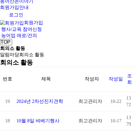
농어산촌이야기
회원가입안내
로그인
회원가입
행사/교육 참여신청
농어업 애로/건의
TOP
회의소 활동
알림마당
회의소 활동
회의소 활동
조
번호
제목
작성자
작성일
회
13
19
2024년 2차선진지견학
최고관리자
10-22
72
13
18
10월 8일 벼베기행사
최고관리자
10-17
79