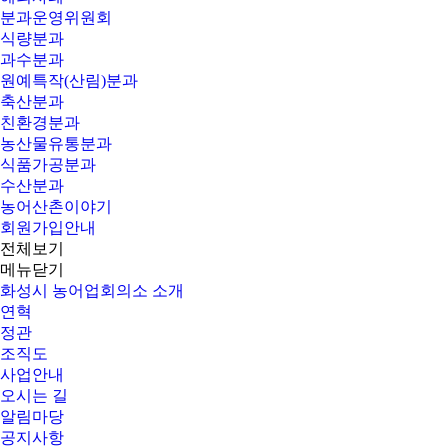
분과운영위원회
식량분과
과수분과
원예특작(산림)분과
축산분과
친환경분과
농산물유통분과
식품가공분과
수산분과
농어산촌이야기
회원가입안내
전체보기
메뉴닫기
화성시 농어업회의소 소개
연혁
정관
조직도
사업안내
오시는 길
알림마당
공지사항