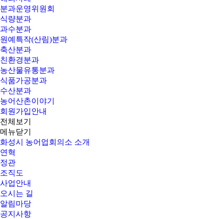
분과운영위원회
식량분과
과수분과
원예특작(산림)분과
축산분과
친환경분과
농산물유통분과
식품가공분과
수산분과
농어산촌이야기
회원가입안내
전체보기
메뉴닫기
화성시 농어업회의소 소개
연혁
정관
조직도
사업안내
오시는 길
알림마당
공지사항