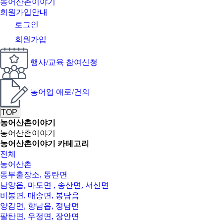
농어산촌이야기
회원가입안내
로그인
회원가입
행사/교육 참여신청
농어업 애로/건의
TOP
농어산촌이야기
농어산촌이야기
농어산촌이야기 카테고리
전체
농어산촌
동부출장소, 동탄면
남양읍, 마도면 , 송산면, 서신면
비봉면, 매송면, 봉담읍
양감면, 향남읍, 정남면
팔탄면, 우정면, 장안면