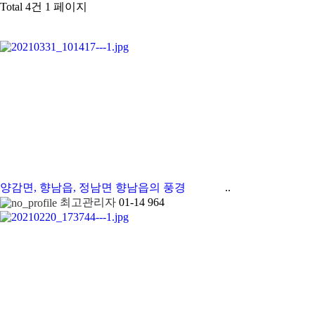
Total 4건
1 페이지
양감면, 향남읍, 정남면
향남읍의 풍경
..
최고관리자
01-14
964