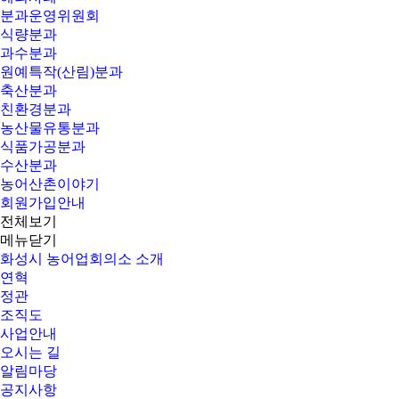
분과운영위원회
식량분과
과수분과
원예특작(산림)분과
축산분과
친환경분과
농산물유통분과
식품가공분과
수산분과
농어산촌이야기
회원가입안내
전체보기
메뉴닫기
화성시 농어업회의소 소개
연혁
정관
조직도
사업안내
오시는 길
알림마당
공지사항