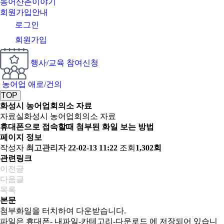
농어산촌이야기
회원가입안내
로그인
회원가입
행사/교육 참여신청
농어업 애로/건의
TOP
화성시 농어업회의소 자료
자료실
화성시 농어업회의소 자료
휴대폰으로 접속할때 첨부된 화일 보는 방법
페이지 정보
작성자
최고관리자
22-02-13 11:22
조회
1,302회
관련링크
이전글
다음글
목록
본문
첨부화일을 터치하여 다운받습니다.
파일은 휴대폰- 내파일-카테고리-다운로드 에 저장되어 있습니